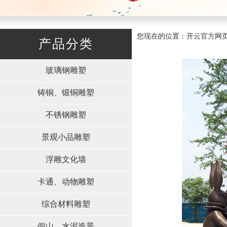
您现在的位置：开云官方网页版 
产品分类
玻璃钢雕塑
铸铜、锻铜雕塑
不锈钢雕塑
景观小品雕塑
浮雕文化墙
卡通、动物雕塑
综合材料雕塑
假山、水泥造景