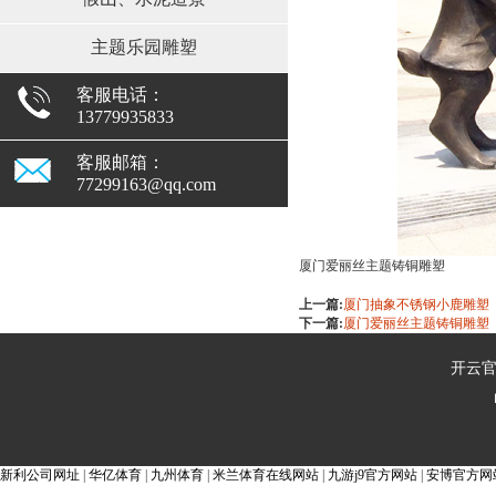
主题乐园雕塑
客服电话：
13779935833
客服邮箱：
77299163@qq.com
厦门爱丽丝主题铸铜雕塑
上一篇:
厦门抽象不锈钢小鹿雕塑
下一篇:
厦门爱丽丝主题铸铜雕塑
开云官
新利公司网址
|
华亿体育
|
九州体育
|
米兰体育在线网站
|
九游j9官方网站
|
安博官方网