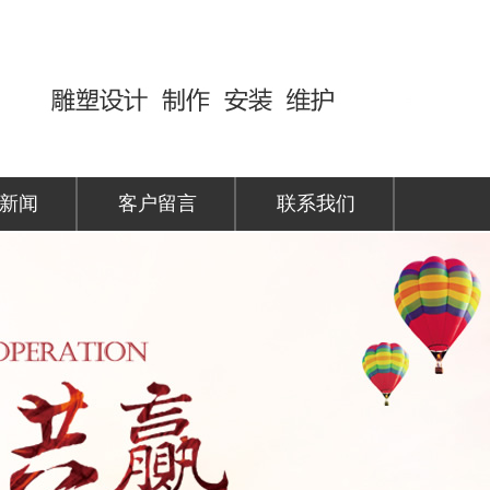
新闻
客户留言
联系我们