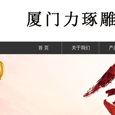
首 页
关于我们
产