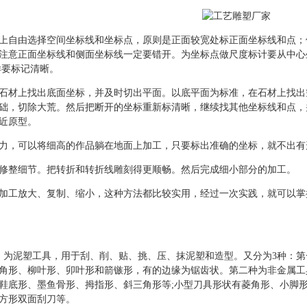
上自由选择空间坐标线和坐标点，原则是正面较宽处标正面坐标线和点；
注意正面坐标线和侧面坐标线一定要错开。为坐标点做尺度标计要从中心坐标
样要标记清晰。
石材上找出底面坐标，并及时切出平面。以底平面为标准，在石材上找出
础，切除大荒。然后把断开的坐标重新标清晰，继续找其他坐标线和点，
近原型。
力，可以将细高的作品躺在地面上加工，只要标出准确的坐标，就不出有
修整细节。把转折和转折线雕刻得更顺畅。然后完成细小部分的加工。
加工放大、复制、缩小，这种方法都比较实用，经过一次实践，就可以掌
。为泥塑工具，用于刮、削、贴、挑、压、抹泥塑和造型。又分为3种：第
角形、柳叶形、卯叶形和箭镞形，有的边缘为锯齿状。第二种为非金属工
鞋底形、墨鱼骨形、拇指形、斜三角形等;小型刀具形状有菱角形、小脚
方形双面刮刀等。