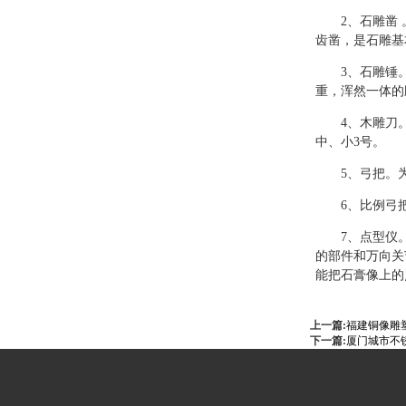
2、石雕凿
齿凿，是石雕基
3、石雕锤
重，浑然一体的
4、木雕刀
中、小3号。
5、弓把。
6、比例弓
7、点型仪
的部件和万向关
能把石膏像上的
上一篇:
福建铜像雕
下一篇:
厦门城市不