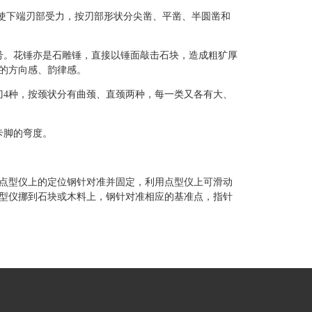
端使下端刃部受力，按刃部形状分尖凿、平凿、半圆凿和
号。花锤亦是石雕锤，直接以锤面敲击石块，造成粗犷厚
的方向感、韵律感。
刀4种，按颈状分有曲颈、直颈两种，每一类又各有大、
卡脚的弯度。
用点型仪上的定位钢针对准并固定，利用点型仪上可滑动
型仪挪到石块或木料上，钢针对准相应的基准点，指针