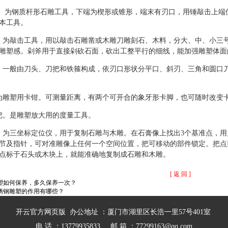
 。为钢质杆形石雕工具，下端为楔形或锥形，端末有刃口，用锤敲击上
本工具。
。为敲击工具，用以敲击石雕凿或木雕刀雕刻石、木料，分大、中、小三
雕塑感。剁斧用于直接剁砍石面，砍出工整平行的细线，能加强雕塑体面
。一般由刀头、刀把和铁箍构成，依刃口形状分平口、斜刃、三角和圆口
为雕塑用卡钳。可测量距离，有两个可开合的象牙形卡脚，也可随时改变
把。是雕塑放大用的度量工具。
。为三坐标定位仪，用于复制石雕与木雕。在石膏像上找出3个基准点，
节及指针，可对准雕像上任何一个空间位置，把可移动的部件锁定。把点
点标于石头或木块上，就能准确地复制成石雕和木雕。
[ 返 回 ]
塑如何保养，多久保养一次？
锈钢雕塑的作用有哪些？
开云官方网页版 办公地址 ：厦门市湖里区长浩一里57号401室
电 话 ：13779935833 邮 箱 ：77299163@qq.com