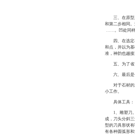
三、在原型
和第二步相同。
……。凹处同
四、在选定
和点，并以为基
准，神韵也越接
五、为了省
六、最后是
对于石材的
小工作。
具体工具：
1、雕塑刀
成，刀头分斜三
型的刀具形状有
有各种圆弧形和