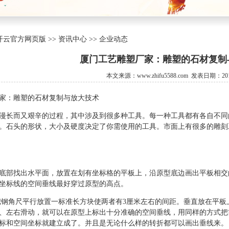
云官方网页版 >> 资讯中心 >> 企业动态
厦门工艺雕塑厂家：雕塑的石材复制
本文来源：www.zhifu5588.com 发表日期：2018
家：雕塑的石材复制与放大技术
漫长而又艰辛的过程，其中涉及到很多种工具。每一种工具都有各自不同
。石头的形状，大小及硬度决定了你需使用的工具。市面上有很多的雕刻
底部找出水平面，放置在划有坐标格的平板上，沿原型底边画出平板相交
坐标线的空间垂线最好穿过原型的高点。
把钢角尺平行放置一标准长方块使两者有3厘米左右的间距。垂直放在平
、左右滑动，就可以在原型上标出十分准确的空间垂线，用同样的方式把
标和空间坐标就建立成了。并且是无论什么样的转折都可以画出垂线来。