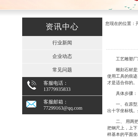
您现在的位置：开
资讯中心
行业新闻
企业动态
工艺雕塑厂
常见问题
雕刻石材是
使用工具的痕迹
客服电话：
才是适合你的。
13779935833
具体步骤：
客服邮箱：
一、在原型
77299163@qq.com
出十字坐标线。
二、 用两
把钢尺上，上下
样基本的平面坐