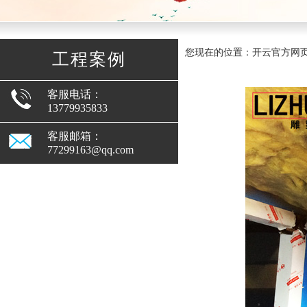
您现在的位置：开云官方网页版 
工程案例
客服电话：
13779935833
客服邮箱：
77299163@qq.com