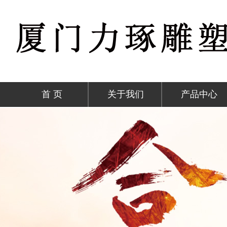
首 页
关于我们
产品中心