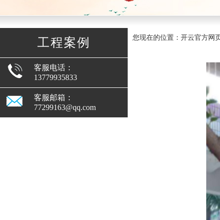
您现在的位置：开云官方网页版 
工程案例
客服电话：
13779935833
客服邮箱：
77299163@qq.com